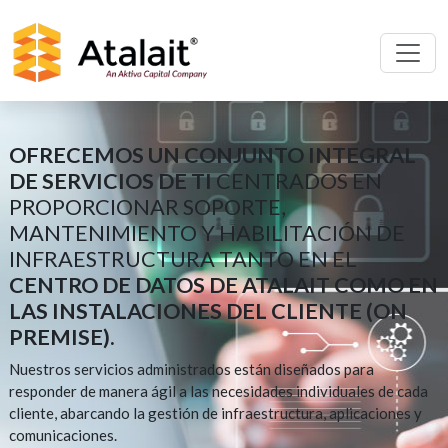
OFRECEMOS UN CONJUNTO INTEGRAL
DE SERVICIOS DE TI
CENTRADOS EN
PROPORCIONAR SOPORTE,
MANTENIMIENTO Y HABILITACIÓN DE
INFRAESTRUCTURA TANTO EN EL
CENTRO DE DATOS DE ATALAIT COMO EN
LAS INSTALACIONES DEL CLIENTE (ON
PREMISE).
Nuestros servicios administrados están diseñados para
responder de manera ágil a las necesidades individuales de cada
cliente, abarcando la gestión de infraestructura, aplicaciones y
comunicaciones.